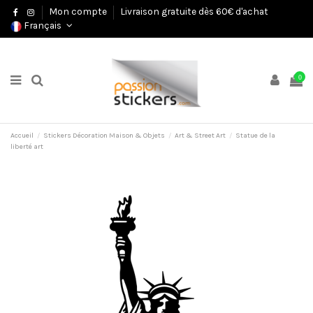
Mon compte
Livraison gratuite dès 60€ d'achat
Français
0
Accueil
Stickers Décoration Maison & Objets
Art & Street Art
Statue de la
liberté art