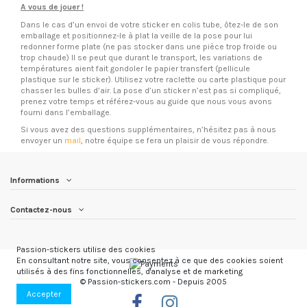
A vous de jouer !
Dans le cas d’un envoi de votre sticker en colis tube, ôtez-le de son
emballage et positionnez-le à plat la veille de la pose pour lui
redonner forme plate (ne pas stocker dans une pièce trop froide ou
trop chaude) Il se peut que durant le transport, les variations de
températures aient fait gondoler le papier transfert (pellicule
plastique sur le sticker). Utilisez votre raclette ou carte plastique pour
chasser les bulles d’air. La pose d’un sticker n’est pas si compliqué,
prenez votre temps et référez-vous au guide que nous vous avons
fourni dans l’emballage.
Si vous avez des questions supplémentaires, n’hésitez pas à nous
envoyer un
mail
, notre équipe se fera un plaisir de vous répondre.
Informations
Contactez-nous
Passion-stickers utilise des cookies
En consultant notre site, vous consentez à ce que des cookies soient
utilisés à des fins fonctionnelles, d'analyse et de marketing
© Passion-stickers.com - Depuis 2005
Accepter