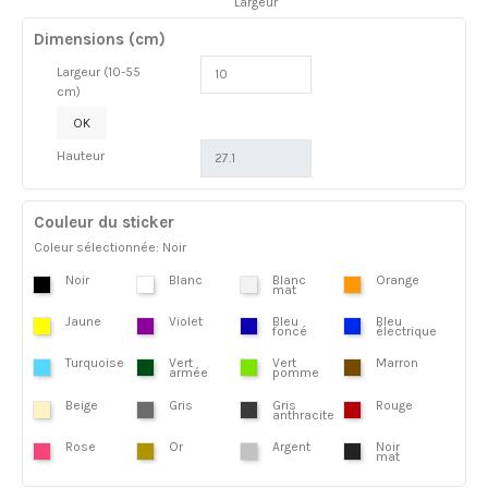
Largeur
Dimensions (cm)
Largeur (10-55
cm)
OK
Hauteur
Couleur du sticker
Coleur sélectionnée: Noir
Noir
Blanc
Blanc
Orange
mat
Jaune
Violet
Bleu
Bleu
foncé
électrique
Turquoise
Vert
Vert
Marron
armée
pomme
Beige
Gris
Gris
Rouge
anthracite
Rose
Or
Argent
Noir
mat