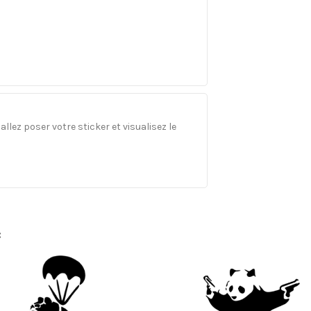
llez poser votre sticker et visualisez le
: