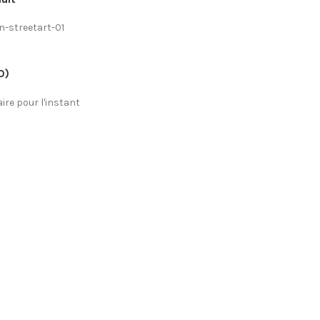
n-streetart-01
0)
re pour l'instant