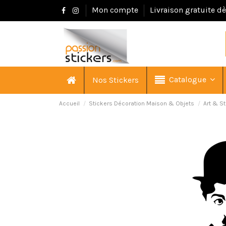
Mon compte
Livraison gratuite d
Catalogue
Nos Stickers
Accueil
Stickers Décoration Maison & Objets
Art & St