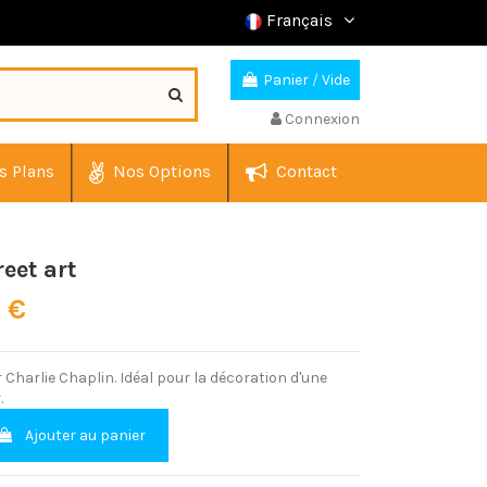
Français
Panier
/
Vide
Connexion
s Plans
Nos Options
Contact
eet art
0 €
r Charlie Chaplin. Idéal pour la décoration d'une
.
Ajouter au panier