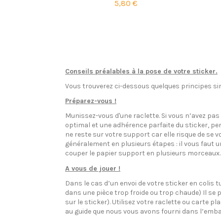
5,80 €
Conseils préalables à la pose de votre sticker.
Vous trouverez ci-dessous quelques principes sim
Préparez-vous !
Munissez-vous d'une raclette. Si vous n’avez pa
optimal et une adhérence parfaite du sticker, pen
ne reste sur votre support car elle risque de se v
généralement en plusieurs étapes : il vous faut 
couper le papier support en plusieurs morceaux.
A vous de jouer !
Dans le cas d’un envoi de votre sticker en colis t
dans une pièce trop froide ou trop chaude) Il se p
sur le sticker). Utilisez votre raclette ou carte 
au guide que nous vous avons fourni dans l’emba