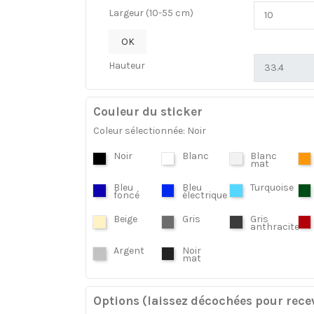
Largeur (10-55 cm)
OK
Hauteur
Couleur du sticker
Coleur sélectionnée: Noir
Noir
Blanc
Blanc
mat
Bleu
Bleu
Turquoise
foncé
électrique
Beige
Gris
Gris
anthracite
Argent
Noir
mat
Options (laissez décochées pour recev