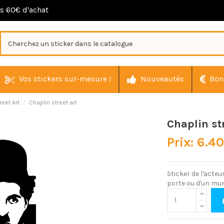
ès 60€ d'achat
Vos stickers sur-mesure !
Nouveautés
Bon
reet Art
Chaplin street art
Chaplin str
Prix: 6.4
Sticker de l'acteu
porte ou d'un mur