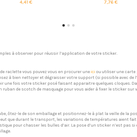
4,41 €
7,76 €
ples à observer pour réussir l’application de votre sticker.
s de raclette vous pouvez vous en procurer une
ici
ou utiliser une carte 
sez à bien nettoyer et dégraisser votre support (si possible avec de 
oir une fois votre sticker posé faisant apparaitre quelques cloques. Dan
un ruban de scotch de masquage pour vous aider à fixer le sticker sur 
ube, ôtez-le de son emballage et positionnez-le à plat la veille de la 
eut que durant le transport, les variations de températures aient fait 
plastique pour chasser les bulles d’air. La pose d’un sticker n’est pas 
llage.