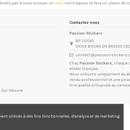
ésitez pas à nous envoyer un
mail
, notre équipe se fera un plaisir de 
Contactez-nous
Passion-Stickers
BP 30045
01002 BOURG EN BRESSE CE
contact@passion-stickers.
Chez
Passion Stickers
, chaque 
atelier français.
Nous utilisons uniquement du
v
rendu professionnel et une pose 
Une qualité artisanale au service
s Sur Mesure
ent utilisés à des fins fonctionnelles, d'analyse et de marketing
© Passion-stickers.com - Depuis 2005