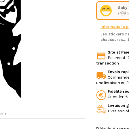
Gaby 
Déjà 3
Informations pr
Les stickers ne
chaussures....
Site et Pa
Paiement 10
transaction
Envois rap
Commande e
une livraison en 
Fidélité r
Cumuler 1€ 
Livraison g
Livraison o
geur
Détails du prod