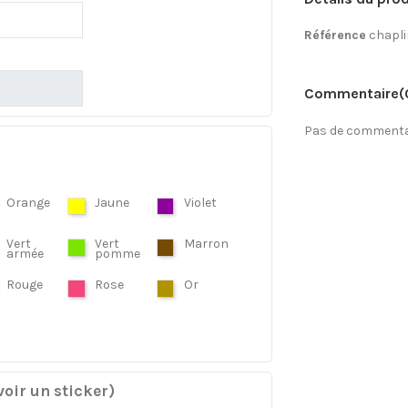
Référence
chapli
Commentaire
(
Pas de commentai
Orange
Jaune
Violet
Vert
Vert
Marron
armée
pomme
Rouge
Rose
Or
oir un sticker)