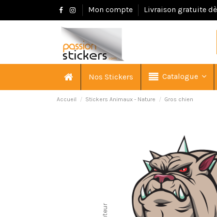
Mon compte
Livraison gratuite d
Catalogue
Nos Stickers
Accueil
Stickers Animaux - Nature
Gros chien
Hauteur