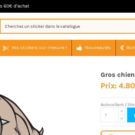
ès 60€ d'achat
Vos stickers sur-mesure !
Nouveautés
Bon
Gros chien
Prix: 4.8
Autocollant / St