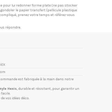
pose pour lui redonner forme plate (ne pas stocker
gondoler le papier transfert (pellicule plastique
si compliqué, prenez votre temps et référez-vous
vous répondre.
DEX
com
commande est fabriquée à la main dans notre
inyle Hexis
, durable et résistant, pour garantir un
facile.
 de vos idées déco.