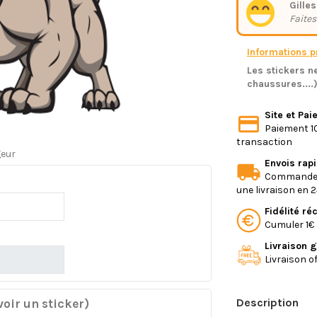
Gilles
Faites
Informations pr
Les stickers ne
chaussures....
Site et Pa
Paiement 10
transaction
geur
Envois rap
Commande e
une livraison en 
Fidélité r
Cumuler 1€ 
Livraison g
Livraison o
Description
oir un sticker)