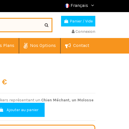
Français
Panier
/
Vide
Connexion
s Plans
Nos Options
Contact
0 €
ickers représentant un
Chien Méchant, un Molosse
Ajouter au panier