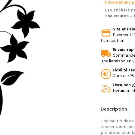
Informations pr
Les stickers ne
chaussures....
Site et Pa
Paiement 10
transaction
Envois rap
Commande e
une livraison en 
Fidélité r
Cumuler 1€ 
Livraison g
Livraison o
Description
Une multitude de
stickers.com pour
préféré ou pour la