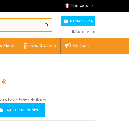
Français
Panier
/
Vide
Connexion
s Plans
Nos Options
Contact
0 €
 taille en forme de fleurs
Ajouter au panier