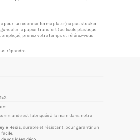
pose pour lui redonner forme plate (ne pas stocker
gondoler le papier transfert (pellicule plastique
si compliqué, prenez votre temps et référez-vous
vous répondre.
DEX
com
commande est fabriquée à la main dans notre
inyle Hexis
, durable et résistant, pour garantir un
facile.
 de vos idées déco.