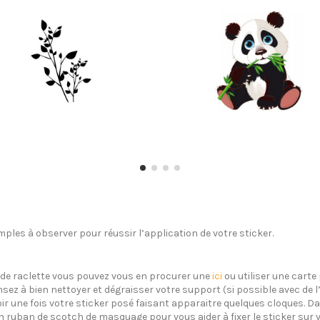
ples à observer pour réussir l’application de votre sticker.
s de raclette vous pouvez vous en procurer une
ici
ou utiliser une carte 
sez à bien nettoyer et dégraisser votre support (si possible avec de 
oir une fois votre sticker posé faisant apparaitre quelques cloques. Dan
un ruban de scotch de masquage pour vous aider à fixer le sticker sur 