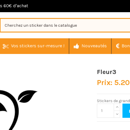
ès 60€ d'achat
Vos stickers sur-mesure !
Nouveautés
Bon
Fleur3
Prix: 5.2
Stickers de grande