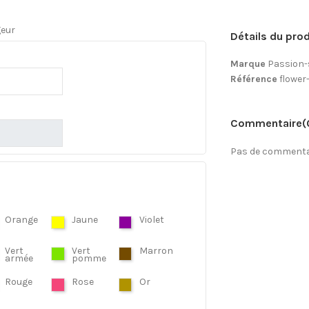
geur
Détails du prod
Marque
Passion-
Référence
flower
Commentaire
(
Pas de commentai
Orange
Jaune
Violet
Vert
Vert
Marron
armée
pomme
Rouge
Rose
Or