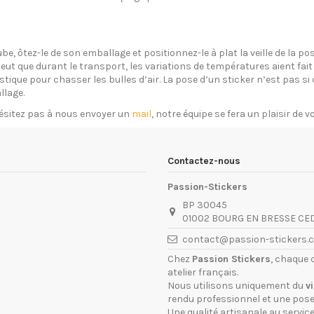
ube, ôtez-le de son emballage et positionnez-le à plat la veille de la 
eut que durant le transport, les variations de températures aient fait 
plastique pour chasser les bulles d’air. La pose d’un sticker n’est pas 
llage.
ésitez pas à nous envoyer un
mail
, notre équipe se fera un plaisir de 
Contactez-nous
Passion-Stickers
BP 30045
01002 BOURG EN BRESSE CE
contact@passion-stickers.
Chez
Passion Stickers
, chaque 
atelier français.
Nous utilisons uniquement du
v
rendu professionnel et une pose 
Une qualité artisanale au service