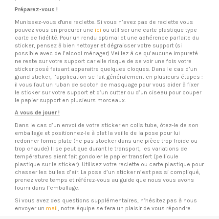
Préparez-vous !
Munissez-vous d'une raclette. Si vous n’avez pas de raclette vous
pouvez vous en procurer une
ici
ou utiliser une carte plastique type
carte de fidélité. Pour un rendu optimal et une adhérence parfaite du
sticker, pensez à bien nettoyer et dégraisser votre support (si
possible avec de l’alcool ménager) Veillez à ce qu’aucune impureté
ne reste sur votre support car elle risque de se voir une fois votre
sticker posé faisant apparaitre quelques cloques. Dans le cas d’un
grand sticker, l’application se fait généralement en plusieurs étapes :
il vous faut un ruban de scotch de masquage pour vous aider à fixer
le sticker sur votre support et d’un cutter ou d’un ciseau pour couper
le papier support en plusieurs morceaux.
A vous de jouer !
Dans le cas d’un envoi de votre sticker en colis tube, ôtez-le de son
emballage et positionnez-le à plat la veille de la pose pour lui
redonner forme plate (ne pas stocker dans une pièce trop froide ou
trop chaude) Il se peut que durant le transport, les variations de
températures aient fait gondoler le papier transfert (pellicule
plastique sur le sticker). Utilisez votre raclette ou carte plastique pour
chasser les bulles d’air. La pose d’un sticker n’est pas si compliqué,
prenez votre temps et référez-vous au guide que nous vous avons
fourni dans l’emballage.
Si vous avez des questions supplémentaires, n’hésitez pas à nous
envoyer un
mail
, notre équipe se fera un plaisir de vous répondre.