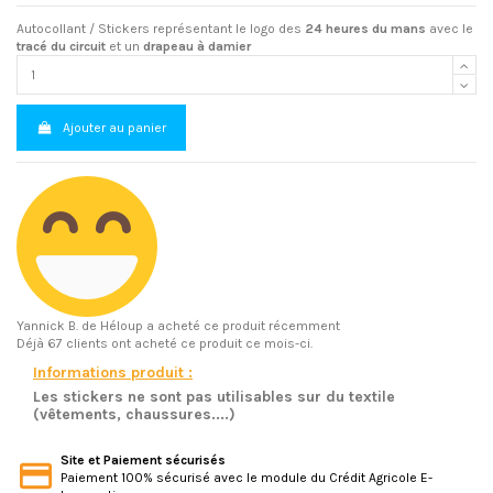
Autocollant / Stickers représentant le logo des
24 heures du mans
avec le
tracé du circuit
et un
drapeau à damier
Ajouter au panier
Yannick B.
de Héloup a acheté ce produit récemment
Déjà 67 clients ont acheté ce produit ce mois-ci.
Informations produit :
Les stickers ne sont pas utilisables sur du textile
(vêtements, chaussures....)
Site et Paiement sécurisés
Paiement 100% sécurisé avec le module du Crédit Agricole E-