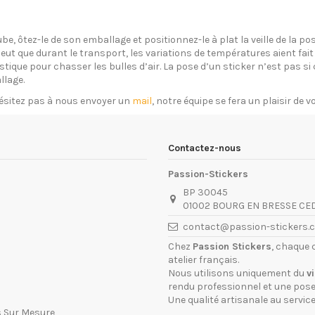
ube, ôtez-le de son emballage et positionnez-le à plat la veille de la 
eut que durant le transport, les variations de températures aient fait 
plastique pour chasser les bulles d’air. La pose d’un sticker n’est pas 
llage.
ésitez pas à nous envoyer un
mail
, notre équipe se fera un plaisir de 
Contactez-nous
Passion-Stickers
BP 30045
01002 BOURG EN BRESSE CE
contact@passion-stickers.
Chez
Passion Stickers
, chaque 
atelier français.
Nous utilisons uniquement du
v
rendu professionnel et une pose 
Une qualité artisanale au service
s Sur Mesure