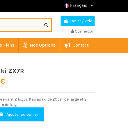
Français
Panier
/
Vide
Connexion
s Plans
Nos Options
Contact
aki ZX7R
 €
renant 2 logos Kawasaki de 20cm de large et 2
m de large.
Ajouter au panier