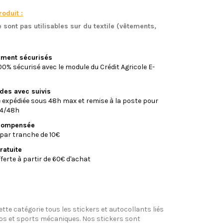
oduit :
 sont pas utilisables sur du textile (vêtements,
)
iement sécurisés
0% sécurisé avec le module du Crédit Agricole E-
ides avec suivis
xpédiée sous 48h max et remise à la poste pour
24/48h
écompensée
par tranche de 10€
ratuite
fferte à partir de 60€ d'achat
tte catégorie tous les stickers et autocollants liés
tos et sports mécaniques. Nos stickers sont