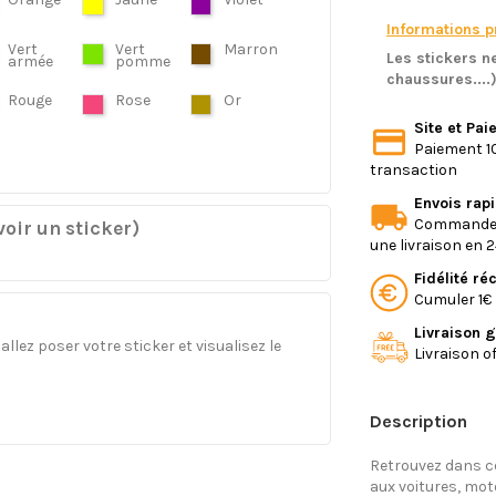
Informations pr
Vert
Vert
Marron
Les stickers ne
armée
pomme
chaussures....
Rouge
Rose
Or
Site et Pa
Paiement 10
transaction
Envois rap
Commande e
oir un sticker)
une livraison en 
Fidélité r
Cumuler 1€ 
Livraison g
llez poser votre sticker et visualisez le
Livraison o
Description
Retrouvez dans ce
aux voitures, mo