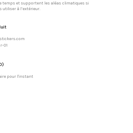
e temps et supportent les aléas climatiques si
utiliser à l’extérieur.
uit
stickers.com
7r-01
0)
re pour l'instant