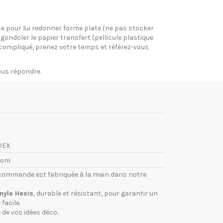
pose pour lui redonner forme plate (ne pas stocker
gondoler le papier transfert (pellicule plastique
si compliqué, prenez votre temps et référez-vous
vous répondre.
DEX
com
commande est fabriquée à la main dans notre
inyle Hexis
, durable et résistant, pour garantir un
facile.
 de vos idées déco.