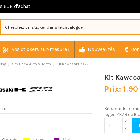
ès 60€ d'achat
Vos stickers sur-mesure !
Nouveautés
Bon
cing
Kits Déco Auto & Moto
Kit Kawasaki ZX7R
Kit Kawas
Prix: 1.90
geur
Kit complet comp
logos ZX7R de 10c
Orange
Jaune
Violet