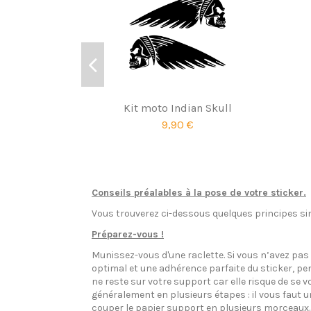
Kit moto Indian Skull
9,90 €
Conseils préalables à la pose de votre sticker.
Vous trouverez ci-dessous quelques principes sim
Préparez-vous !
Munissez-vous d'une raclette. Si vous n’avez pa
optimal et une adhérence parfaite du sticker, pen
ne reste sur votre support car elle risque de se v
généralement en plusieurs étapes : il vous faut 
couper le papier support en plusieurs morceaux.