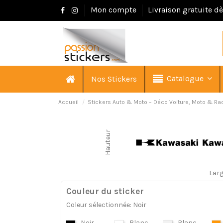
Mon compte
Livraison gratuite d
Catalogue
Nos Stickers
Accueil
Stickers Auto & Moto – Déco Voiture, Moto & Ra
Hauteur
Lar
Couleur du sticker
Coleur sélectionnée: Noir
Noir
Blanc
Blanc