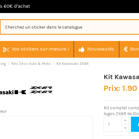
ès 60€ d'achat
Vos stickers sur-mesure !
Nouveautés
Bon
cing
Kits Déco Auto & Moto
Kit Kawasaki ZX6R
Kit Kawas
Prix: 1.90
Kit complet comp
geur
logos ZX6R de 10c