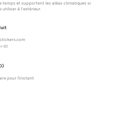
e temps et supportent les aléas climatiques si
utiliser à l’extérieur.
uit
stickers.com
6r-01
0)
re pour l'instant