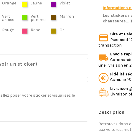
Orange
Jaune
Violet
Informations pr
Les stickers ne
Vert
Vert
Marron
armée
pomme
chaussures....
Rouge
Rose
Or
Site et Pa
Paiement 10
transaction
Envois rap
Commande e
oir un sticker)
une livraison en 
Fidélité r
Cumuler 1€ 
Livraison g
Livraison o
llez poser votre sticker et visualisez le
Description
Retrouvez dans ce
aux voitures, mo