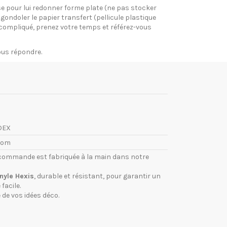
pose pour lui redonner forme plate (ne pas stocker
gondoler le papier transfert (pellicule plastique
si compliqué, prenez votre temps et référez-vous
vous répondre.
DEX
com
commande est fabriquée à la main dans notre
inyle Hexis
, durable et résistant, pour garantir un
facile.
 de vos idées déco.