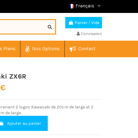
Français
Panier
/
Vide
Connexion
s Plans
Nos Options
Contact
aki ZX6R
 €
renant 2 logos Kawasaki de 20cm de large et 2
m de large.
Ajouter au panier