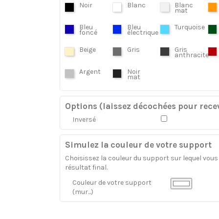
Noir
Blanc
Blanc
mat
Bleu
Bleu
Turquoise
foncé
électrique
Beige
Gris
Gris
anthracite
Argent
Noir
mat
Options (laissez décochées pour recev
Inversé
Simulez la couleur de votre support
Choisissez la couleur du support sur lequel vous a
résultat final.
Couleur de votre support
(mur...)