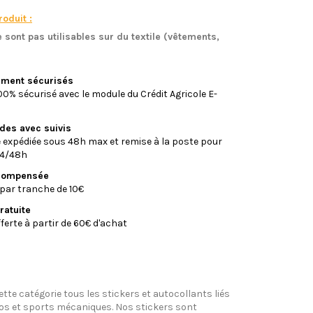
oduit :
 sont pas utilisables sur du textile (vêtements,
)
iement sécurisés
0% sécurisé avec le module du Crédit Agricole E-
ides avec suivis
xpédiée sous 48h max et remise à la poste pour
24/48h
écompensée
par tranche de 10€
ratuite
fferte à partir de 60€ d'achat
tte catégorie tous les stickers et autocollants liés
tos et sports mécaniques. Nos stickers sont