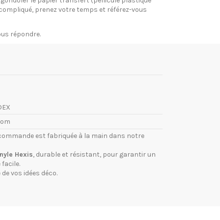
gondoler le papier transfert (pellicule plastique
si compliqué, prenez votre temps et référez-vous
vous répondre.
DEX
com
commande est fabriquée à la main dans notre
inyle Hexis
, durable et résistant, pour garantir un
facile.
 de vos idées déco.