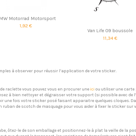
MW Motorrad Motorsport
1,92 €
Van Life 09 boussole
11,34 €
ples à observer pour réussir l’application de votre sticker.
s de raclette vous pouvez vous en procurer une
ici
ou utiliser une carte 
sez à bien nettoyer et dégraisser votre support (si possible avec de 
oir une fois votre sticker posé faisant apparaitre quelques cloques. Dan
un ruban de scotch de masquage pour vous aider à fixer le sticker sur 
ube, ôtez-le de son emballage et positionnez-le à plat la veille de la 