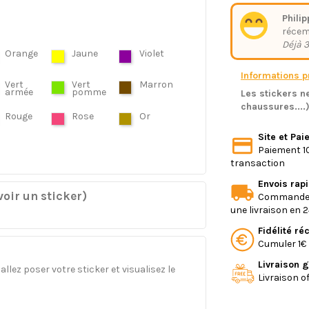
Philip
réce
Déjà 3
Orange
Jaune
Violet
Informations pr
Vert
Vert
Marron
armée
pomme
Les stickers ne
chaussures....
Rouge
Rose
Or
Site et Pa
Paiement 10
transaction
Envois rap
oir un sticker)
Commande e
une livraison en 
Fidélité r
Cumuler 1€ 
Livraison g
llez poser votre sticker et visualisez le
Livraison o