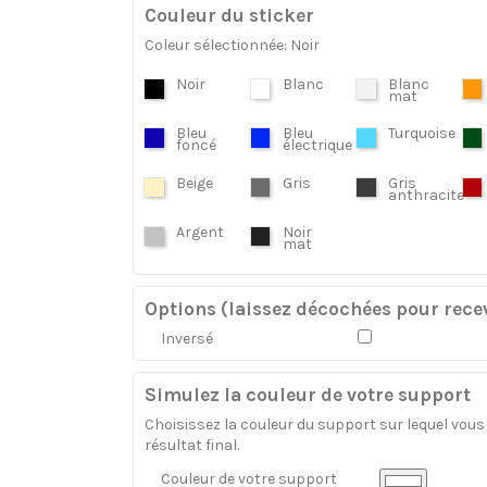
Couleur du sticker
Coleur sélectionnée: Noir
Noir
Blanc
Blanc
mat
Bleu
Bleu
Turquoise
foncé
électrique
Beige
Gris
Gris
anthracite
Argent
Noir
mat
Options (laissez décochées pour recev
Inversé
Simulez la couleur de votre support
Choisissez la couleur du support sur lequel vous a
résultat final.
Couleur de votre support