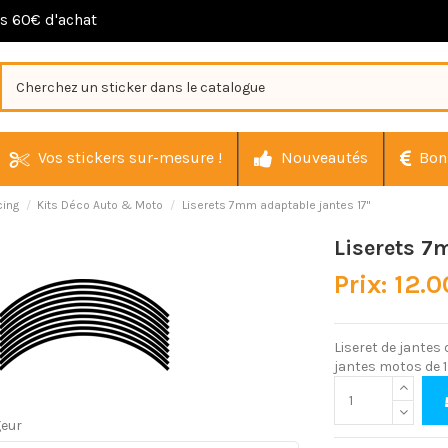
ès 60€ d'achat
Vos stickers sur-mesure !
Nouveautés
Bon
cing
Kits Déco Auto & Moto
Liserets 7mm adaptable jantes 17"
Liserets 7
Prix: 12.0
Liseret de jantes
jantes motos de 1
geur