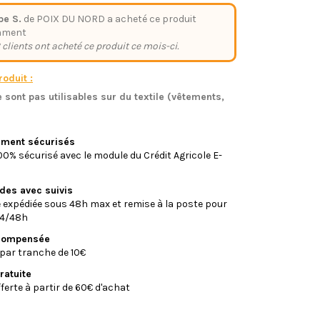
pe S.
de POIX DU NORD a acheté ce produit
mment
 clients ont acheté ce produit ce mois-ci.
oduit :
 sont pas utilisables sur du textile (vêtements,
)
iement sécurisés
0% sécurisé avec le module du Crédit Agricole E-
ides avec suivis
xpédiée sous 48h max et remise à la poste pour
24/48h
écompensée
par tranche de 10€
ratuite
fferte à partir de 60€ d'achat