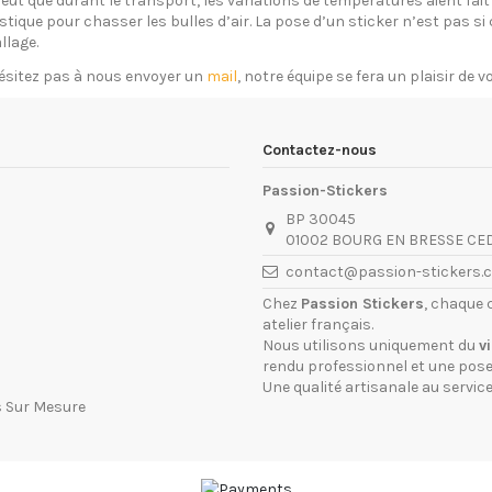
eut que durant le transport, les variations de températures aient fait 
plastique pour chasser les bulles d’air. La pose d’un sticker n’est pas 
llage.
ésitez pas à nous envoyer un
mail
, notre équipe se fera un plaisir de 
Contactez-nous
Passion-Stickers
BP 30045
01002 BOURG EN BRESSE CE
contact@passion-stickers.
Chez
Passion Stickers
, chaque 
atelier français.
Nous utilisons uniquement du
v
rendu professionnel et une pose 
Une qualité artisanale au service
s Sur Mesure