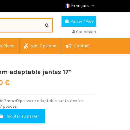
Français
Panier
/
Vide
Connexion
s Plans
Nos Options
Contact
mm adaptable jantes 17"
0 €
 de 7mm d'épaisseur adaptable sur toutes les
7 pouces.
Ajouter au panier