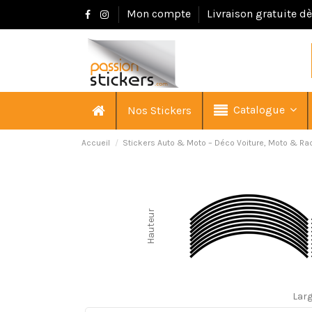
Mon compte
Livraison gratuite d
Catalogue
Nos Stickers
Accueil
Stickers Auto & Moto – Déco Voiture, Moto & Ra
Hauteur
Lar