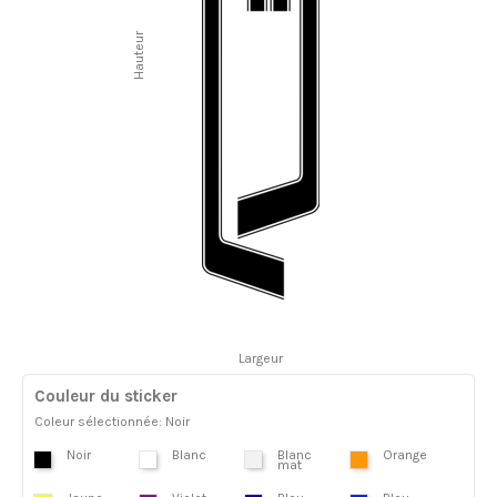
Hauteur
Largeur
Couleur du sticker
Coleur sélectionnée: Noir
Noir
Blanc
Blanc
Orange
mat