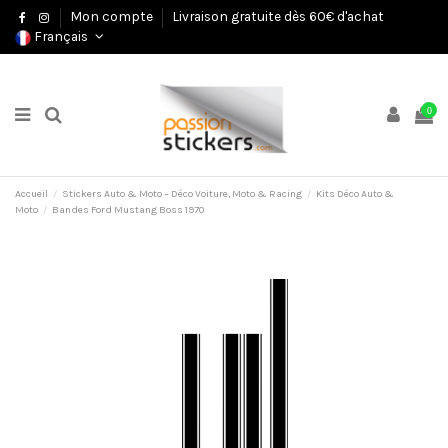
Mon compte
Livraison gratuite dès 60€ d'achat
Français
0
Accueil
Stickers Auto & Moto – Déco Voiture, Moto & Racing
Kits Déco Auto &
Moto
Bandes Ford Mustang Boss 1970