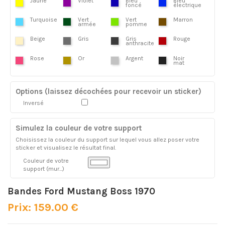
Jaune
Violet
Bleu
Bleu
foncé
électrique
Turquoise
Vert
Vert
Marron
armée
pomme
Beige
Gris
Gris
Rouge
anthracite
Rose
Or
Argent
Noir
mat
Options (laissez décochées pour recevoir un sticker)
Inversé
Simulez la couleur de votre support
Choisissez la couleur du support sur lequel vous allez poser votre
sticker et visualisez le résultat final.
Couleur de votre
support (mur...)
Bandes Ford Mustang Boss 1970
Prix: 159.00 €