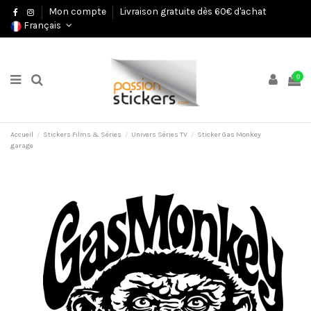
Mon compte
Livraison gratuite dès 60€ d'achat
Français
0
Accueil
Stickers Films & Séries
Univers Séries TV
Sticker Gas Monkey
garage