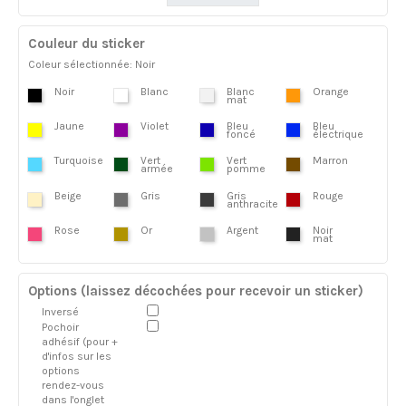
Couleur du sticker
Coleur sélectionnée: Noir
Noir
Blanc
Blanc
Orange
mat
Jaune
Violet
Bleu
Bleu
foncé
électrique
Turquoise
Vert
Vert
Marron
armée
pomme
Beige
Gris
Gris
Rouge
anthracite
Rose
Or
Argent
Noir
mat
Options (laissez décochées pour recevoir un sticker)
Inversé
Pochoir
adhésif (pour +
d'infos sur les
options
rendez-vous
dans l'onglet