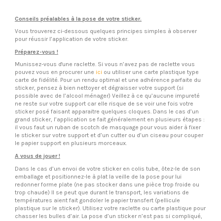
Conseils préalables à la pose de votre sticker.
Vous trouverez ci-dessous quelques principes simples à observer
pour réussir l’application de votre sticker.
Préparez-vous !
Munissez-vous d'une raclette. Si vous n’avez pas de raclette vous
pouvez vous en procurer une
ici
ou utiliser une carte plastique type
carte de fidélité. Pour un rendu optimal et une adhérence parfaite du
sticker, pensez à bien nettoyer et dégraisser votre support (si
possible avec de l’alcool ménager) Veillez à ce qu’aucune impureté
ne reste sur votre support car elle risque de se voir une fois votre
sticker posé faisant apparaitre quelques cloques. Dans le cas d’un
grand sticker, l’application se fait généralement en plusieurs étapes :
il vous faut un ruban de scotch de masquage pour vous aider à fixer
le sticker sur votre support et d’un cutter ou d’un ciseau pour couper
le papier support en plusieurs morceaux.
A vous de jouer !
Dans le cas d’un envoi de votre sticker en colis tube, ôtez-le de son
emballage et positionnez-le à plat la veille de la pose pour lui
redonner forme plate (ne pas stocker dans une pièce trop froide ou
trop chaude) Il se peut que durant le transport, les variations de
températures aient fait gondoler le papier transfert (pellicule
plastique sur le sticker). Utilisez votre raclette ou carte plastique pour
chasser les bulles d’air. La pose d’un sticker n’est pas si compliqué,