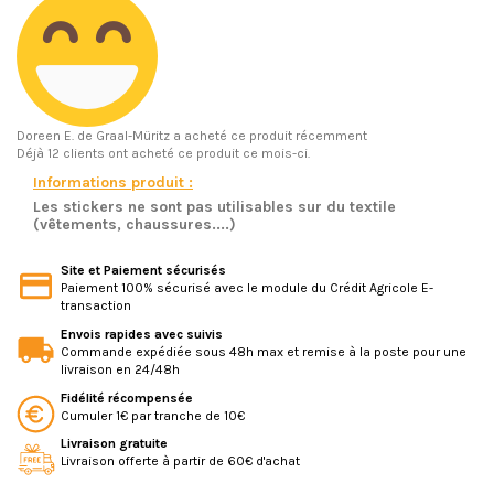
Doreen E.
de Graal-Müritz a acheté ce produit récemment
Déjà 12 clients ont acheté ce produit ce mois-ci.
Informations produit :
Les stickers ne sont pas utilisables sur du textile
(vêtements, chaussures....)
Site et Paiement sécurisés
Paiement 100% sécurisé avec le module du Crédit Agricole E-
transaction
Envois rapides avec suivis
Commande expédiée sous 48h max et remise à la poste pour une
livraison en 24/48h
Fidélité récompensée
Cumuler 1€ par tranche de 10€
Livraison gratuite
Livraison offerte à partir de 60€ d'achat