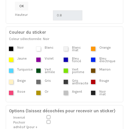
OK
Hauteur
Couleur du sticker
Coleur sélectionnée: Noir
Noir
Blanc
Blanc
Orange
mat
Jaune
Violet
Bleu
Bleu
foncé
électrique
Turquoise
Vert
Vert
Marron
armée
pomme
Beige
Gris
Gris
Rouge
anthracite
Rose
Or
Argent
Noir
mat
Options (laissez décochées pour recevoir un sticker)
Inversé
Pochoir
adhésif (pour +