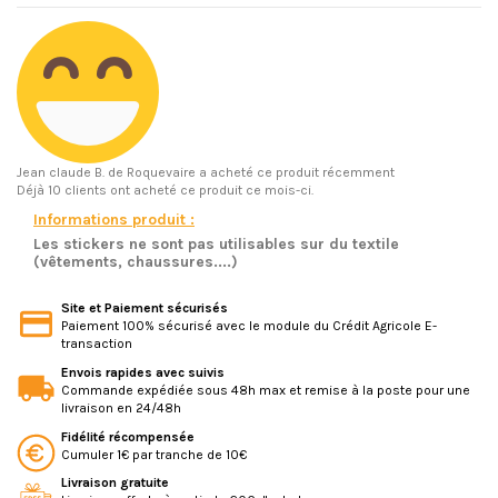
Jean claude B.
de Roquevaire a acheté ce produit récemment
Déjà 10 clients ont acheté ce produit ce mois-ci.
Informations produit :
Les stickers ne sont pas utilisables sur du textile
(vêtements, chaussures....)
Site et Paiement sécurisés
Paiement 100% sécurisé avec le module du Crédit Agricole E-
transaction
Envois rapides avec suivis
Commande expédiée sous 48h max et remise à la poste pour une
livraison en 24/48h
Fidélité récompensée
Cumuler 1€ par tranche de 10€
Livraison gratuite