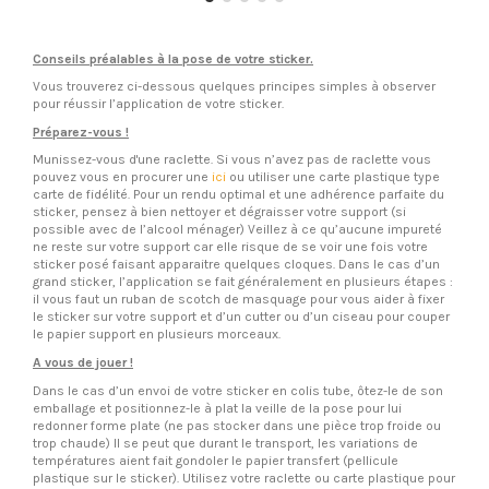
Conseils préalables à la pose de votre sticker.
Vous trouverez ci-dessous quelques principes simples à observer
pour réussir l’application de votre sticker.
Préparez-vous !
Munissez-vous d'une raclette. Si vous n’avez pas de raclette vous
pouvez vous en procurer une
ici
ou utiliser une carte plastique type
carte de fidélité. Pour un rendu optimal et une adhérence parfaite du
sticker, pensez à bien nettoyer et dégraisser votre support (si
possible avec de l’alcool ménager) Veillez à ce qu’aucune impureté
ne reste sur votre support car elle risque de se voir une fois votre
sticker posé faisant apparaitre quelques cloques. Dans le cas d’un
grand sticker, l’application se fait généralement en plusieurs étapes :
il vous faut un ruban de scotch de masquage pour vous aider à fixer
le sticker sur votre support et d’un cutter ou d’un ciseau pour couper
le papier support en plusieurs morceaux.
A vous de jouer !
Dans le cas d’un envoi de votre sticker en colis tube, ôtez-le de son
emballage et positionnez-le à plat la veille de la pose pour lui
redonner forme plate (ne pas stocker dans une pièce trop froide ou
trop chaude) Il se peut que durant le transport, les variations de
températures aient fait gondoler le papier transfert (pellicule
plastique sur le sticker). Utilisez votre raclette ou carte plastique pour