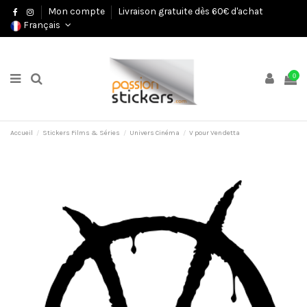
Mon compte
Livraison gratuite dès 60€ d'achat
Français
0
Accueil
Stickers Films & Séries
Univers Cinéma
V pour Vendetta