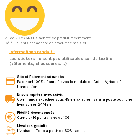
v l.
de ROMAGNAT a acheté ce produit récemment
Déjà 5 clients ont acheté ce produit ce mois-ci.
Informations produit :
Les stickers ne sont pas utilisables sur du textile
(vêtements, chaussures....)
Site et Paiement sécurisés
Paiement 100% sécurisé avec le module du Crédit Agricole E-
transaction
Envois rapides avec suivis
Commande expédiée sous 48h max et remise à la poste pour une
livraison en 24/48h
Fidélité récompensée
Cumuler 1€ par tranche de 10€
Livraison gratuite
Livraison offerte à partir de 60€ d'achat