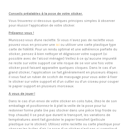
Conseils préalables à la pose de votre sticker.
Vous trouverez ci-dessous quelques principes simples à observer
pour réussir l’application de votre sticker.
Préparez-vous !
Munissez-vous d'une raclette. Si vous n’avez pas de raclette vous
pouvez vous en procurer une
ici
ou utiliser une carte plastique type
carte de fidélité. Pour un rendu optimal et une adhérence parfaite du
sticker, pensez à bien nettoyer et dégraisser votre support (si
possible avec de l’alcool ménager) Veillez à ce qu’aucune impureté
ne reste sur votre support car elle risque de se voir une fois votre
sticker posé faisant apparaitre quelques cloques. Dans le cas d’un
grand sticker, l’application se fait généralement en plusieurs étapes :
il vous faut un ruban de scotch de masquage pour vous aider à fixer
le sticker sur votre support et d’un cutter ou d’un ciseau pour couper
le papier support en plusieurs morceaux.
A vous de jouer !
Dans le cas d’un envoi de votre sticker en colis tube, ôtez-le de son
emballage et positionnez-le à plat la veille de la pose pour lui
redonner forme plate (ne pas stocker dans une pièce trop froide ou
trop chaude) Il se peut que durant le transport, les variations de
températures aient fait gondoler le papier transfert (pellicule
plastique sur le sticker). Utilisez votre raclette ou carte plastique pour
chasser les bulles d’air. La pose d’un sticker n’est pas si compliqué,