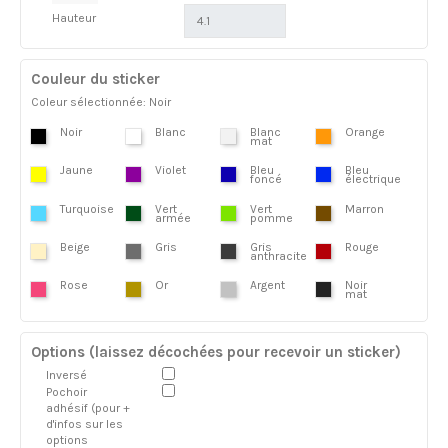
Hauteur
Couleur du sticker
Coleur sélectionnée: Noir
Noir
Blanc
Blanc
Orange
mat
Jaune
Violet
Bleu
Bleu
foncé
électrique
Turquoise
Vert
Vert
Marron
armée
pomme
Beige
Gris
Gris
Rouge
anthracite
Rose
Or
Argent
Noir
mat
Options (laissez décochées pour recevoir un sticker)
Inversé
Pochoir
adhésif (pour +
d'infos sur les
options