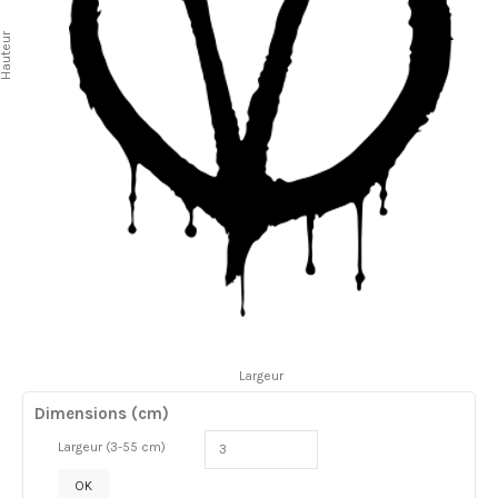
auteur
Largeur
Dimensions (cm)
Largeur (3-55 cm)
OK