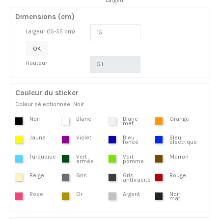
Largeur
Dimensions (cm)
Largeur (15-55 cm)
OK
Hauteur
Couleur du sticker
Coleur sélectionnée: Noir
Noir
Blanc
Blanc
Orange
mat
Jaune
Violet
Bleu
Bleu
foncé
électrique
Turquoise
Vert
Vert
Marron
armée
pomme
Beige
Gris
Gris
Rouge
anthracite
Rose
Or
Argent
Noir
mat