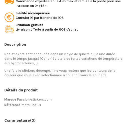
Commande expédiée sous 48h max et remise à la poste pour une
livraison en 24/48h
Fidélité récompensée
Cumuler 1€ par tranche de 10€
Livraison gratuite
Livraison offerte à partir de 60€ d'achat
Description
Nos stickers sont decoupés dans un vinyle de qualité qui a une durée
dans le temps jusqu'à 10ans (résiste a de fortes variations de température,
aux hydrocarbures,...).
Une fois le stickers découpé, il ne vous restera que les contours de la
couleur que vous avec séléctionnée à coller où vous le souhaité.
Détails du produit
Marque
Passion-stickers.com
Référence
metallica-01
Commentaire
(0)