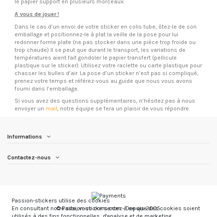
le papier support en plusieurs morceaux.
A vous de jouer !
Dans le cas d’un envoi de votre sticker en colis tube, ôtez-le de son
emballage et positionnez-le à plat la veille de la pose pour lui
redonner forme plate (ne pas stocker dans une pièce trop froide ou
trop chaude) Il se peut que durant le transport, les variations de
températures aient fait gondoler le papier transfert (pellicule
plastique sur le sticker). Utilisez votre raclette ou carte plastique pour
chasser les bulles d’air. La pose d’un sticker n’est pas si compliqué,
prenez votre temps et référez-vous au guide que nous vous avons
fourni dans l’emballage.
Si vous avez des questions supplémentaires, n’hésitez pas à nous
envoyer un
mail
, notre équipe se fera un plaisir de vous répondre.
Informations
Contactez-nous
Passion-stickers utilise des cookies
© Passion-stickers.com - Depuis 2005
En consultant notre site, vous consentez à ce que des cookies soient
utilisés à des fins fonctionnelles, d'analyse et de marketing