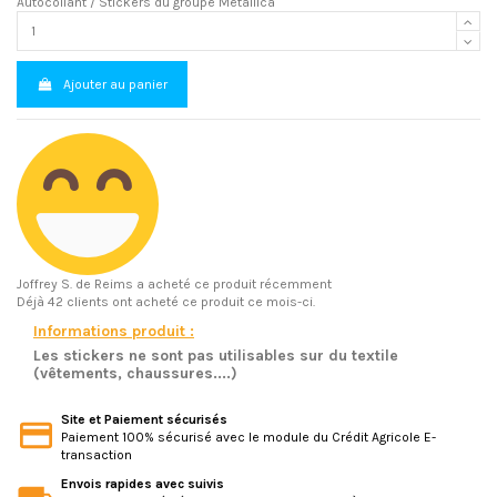
Autocollant / Stickers du groupe Metallica
Ajouter au panier
Joffrey S.
de Reims a acheté ce produit récemment
Déjà 42 clients ont acheté ce produit ce mois-ci.
Informations produit :
Les stickers ne sont pas utilisables sur du textile
(vêtements, chaussures....)
Site et Paiement sécurisés
Paiement 100% sécurisé avec le module du Crédit Agricole E-
transaction
Envois rapides avec suivis