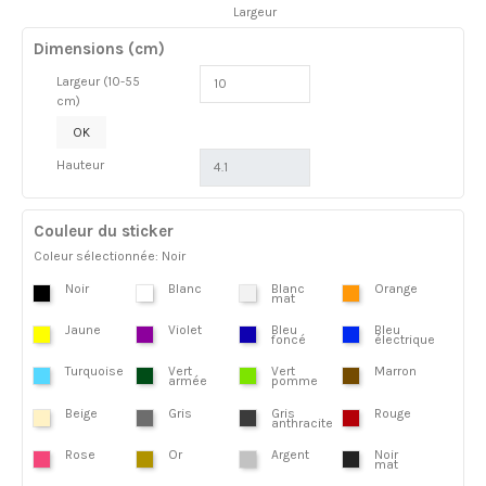
Largeur
Dimensions (cm)
Largeur (10-55
cm)
OK
Hauteur
Couleur du sticker
Coleur sélectionnée: Noir
Noir
Blanc
Blanc
Orange
mat
Jaune
Violet
Bleu
Bleu
foncé
électrique
Turquoise
Vert
Vert
Marron
armée
pomme
Beige
Gris
Gris
Rouge
anthracite
Rose
Or
Argent
Noir
mat