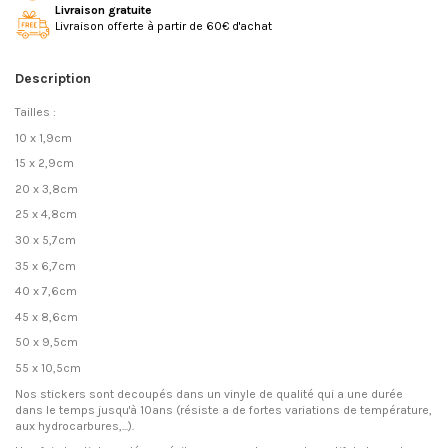
Livraison gratuite
Livraison offerte à partir de 60€ d'achat
Description
Tailles :
10 x 1,9cm
15 x 2,9cm
20 x 3,8cm
25 x 4,8cm
30 x 5,7cm
35 x 6,7cm
40 x 7,6cm
45 x 8,6cm
50 x 9,5cm
55 x 10,5cm
Nos stickers sont decoupés dans un vinyle de qualité qui a une durée
dans le temps jusqu'à 10ans (résiste a de fortes variations de température,
aux hydrocarbures,...).