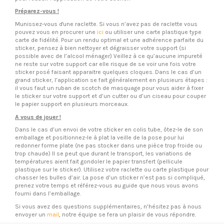
Préparez-vous !
Munissez-vous d'une raclette. Si vous n’avez pas de raclette vous
pouvez vous en procurer une
ici
ou utiliser une carte plastique type
carte de fidélité. Pour un rendu optimal et une adhérence parfaite du
sticker, pensez à bien nettoyer et dégraisser votre support (si
possible avec de l’alcool ménager) Veillez à ce qu’aucune impureté
ne reste sur votre support car elle risque de se voir une fois votre
sticker posé faisant apparaitre quelques cloques. Dans le cas d’un
grand sticker, l’application se fait généralement en plusieurs étapes :
il vous faut un ruban de scotch de masquage pour vous aider à fixer
le sticker sur votre support et d’un cutter ou d’un ciseau pour couper
le papier support en plusieurs morceaux.
A vous de jouer !
Dans le cas d’un envoi de votre sticker en colis tube, ôtez-le de son
emballage et positionnez-le à plat la veille de la pose pour lui
redonner forme plate (ne pas stocker dans une pièce trop froide ou
trop chaude) Il se peut que durant le transport, les variations de
températures aient fait gondoler le papier transfert (pellicule
plastique sur le sticker). Utilisez votre raclette ou carte plastique pour
chasser les bulles d’air. La pose d’un sticker n’est pas si compliqué,
prenez votre temps et référez-vous au guide que nous vous avons
fourni dans l’emballage.
Si vous avez des questions supplémentaires, n’hésitez pas à nous
envoyer un
mail
, notre équipe se fera un plaisir de vous répondre.