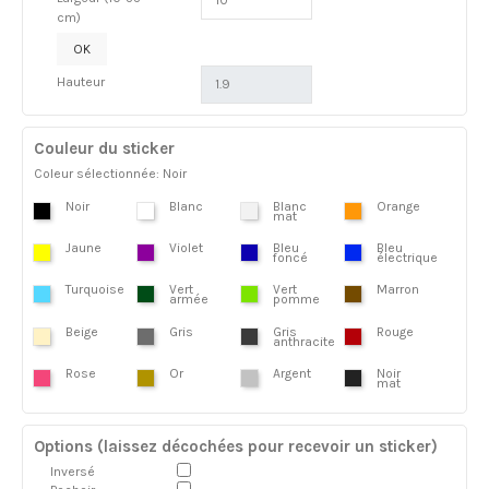
cm)
OK
Hauteur
Couleur du sticker
Coleur sélectionnée: Noir
Noir
Blanc
Blanc
Orange
mat
Jaune
Violet
Bleu
Bleu
foncé
électrique
Turquoise
Vert
Vert
Marron
armée
pomme
Beige
Gris
Gris
Rouge
anthracite
Rose
Or
Argent
Noir
mat
Options (laissez décochées pour recevoir un sticker)
Inversé