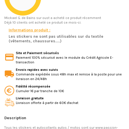
Mickael G.
de Bains sur oust a acheté ce produit récemment
Déjà 10 clients ont acheté ce produit ce mois-ci.
Informations produit :
Les stickers ne sont pas utilisables sur du textile
(vêtements, chaussures....)
Site et Paiement sécurisés
Paiement 100% sécurisé avec le module du Crédit Agricole E-
transaction
Envois rapides avec suivis
Commande expédiée sous 48h max et remise à la poste pour une
livraison en 24/48h
Fidélité récompensée
Cumuler 1€ par tranche de 10€
Livraison gratuite
Livraison offerte à partir de 60€ d'achat
Description
Tous les stickers et autocollants autos / motos sont sur www.passion-