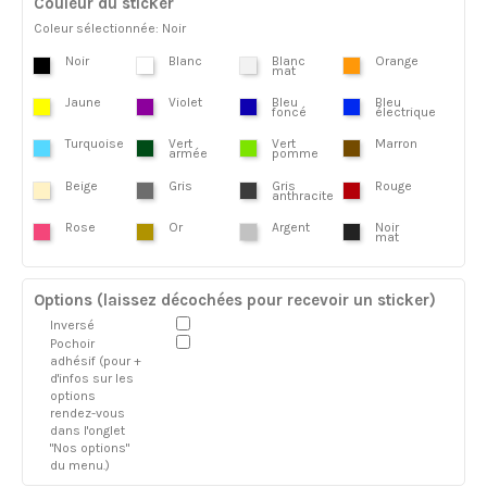
Couleur du sticker
Coleur sélectionnée: Noir
Noir
Blanc
Blanc
Orange
mat
Jaune
Violet
Bleu
Bleu
foncé
électrique
Turquoise
Vert
Vert
Marron
armée
pomme
Beige
Gris
Gris
Rouge
anthracite
Rose
Or
Argent
Noir
mat
Options (laissez décochées pour recevoir un sticker)
Inversé
Pochoir
adhésif (pour +
d'infos sur les
options
rendez-vous
dans l'onglet
"Nos options"
du menu.)