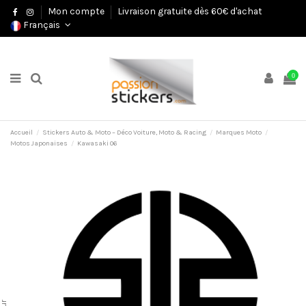
Mon compte
Livraison gratuite dès 60€ d'achat
Français
0
Accueil
Stickers Auto & Moto – Déco Voiture, Moto & Racing
Marques Moto
Motos Japonaises
Kawasaki 06