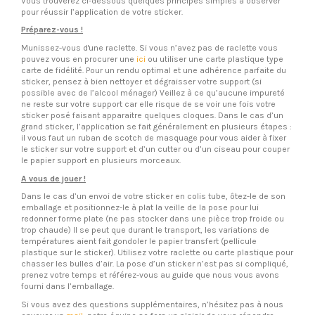
Vous trouverez ci-dessous quelques principes simples à observer
pour réussir l’application de votre sticker.
Préparez-vous !
Munissez-vous d'une raclette. Si vous n’avez pas de raclette vous
pouvez vous en procurer une
ici
ou utiliser une carte plastique type
carte de fidélité. Pour un rendu optimal et une adhérence parfaite du
sticker, pensez à bien nettoyer et dégraisser votre support (si
possible avec de l’alcool ménager) Veillez à ce qu’aucune impureté
ne reste sur votre support car elle risque de se voir une fois votre
sticker posé faisant apparaitre quelques cloques. Dans le cas d’un
grand sticker, l’application se fait généralement en plusieurs étapes :
il vous faut un ruban de scotch de masquage pour vous aider à fixer
le sticker sur votre support et d’un cutter ou d’un ciseau pour couper
le papier support en plusieurs morceaux.
A vous de jouer !
Dans le cas d’un envoi de votre sticker en colis tube, ôtez-le de son
emballage et positionnez-le à plat la veille de la pose pour lui
redonner forme plate (ne pas stocker dans une pièce trop froide ou
trop chaude) Il se peut que durant le transport, les variations de
températures aient fait gondoler le papier transfert (pellicule
plastique sur le sticker). Utilisez votre raclette ou carte plastique pour
chasser les bulles d’air. La pose d’un sticker n’est pas si compliqué,
prenez votre temps et référez-vous au guide que nous vous avons
fourni dans l’emballage.
Si vous avez des questions supplémentaires, n’hésitez pas à nous