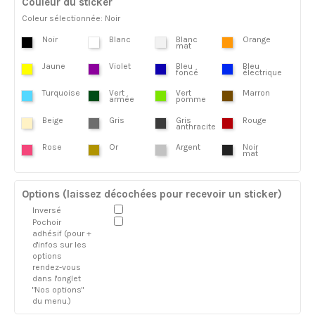
Couleur du sticker
Coleur sélectionnée: Noir
Noir
Blanc
Blanc
Orange
mat
Jaune
Violet
Bleu
Bleu
foncé
électrique
Turquoise
Vert
Vert
Marron
armée
pomme
Beige
Gris
Gris
Rouge
anthracite
Rose
Or
Argent
Noir
mat
Options (laissez décochées pour recevoir un sticker)
Inversé
Pochoir
adhésif (pour +
d'infos sur les
options
rendez-vous
dans l'onglet
"Nos options"
du menu.)