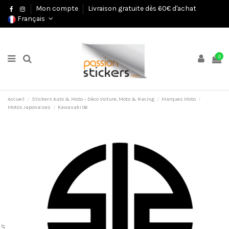
Mon compte
Livraison gratuite dès 60€ d'achat
Français
0
Accueil
Stickers Auto & Moto – Déco Voiture, Moto & Racing
Marques Moto
Motos Japonaises
Kawasaki 06