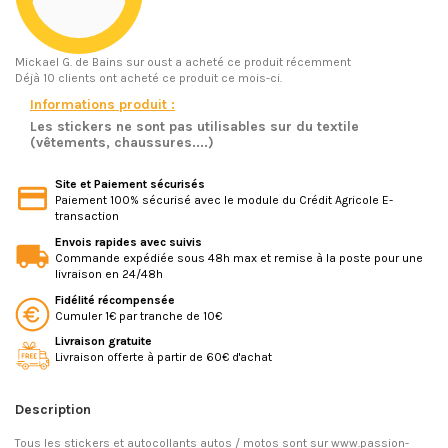
Mickael G.
de Bains sur oust a acheté ce produit récemment
Déjà 10 clients ont acheté ce produit ce mois-ci.
Informations produit :
Les stickers ne sont pas utilisables sur du textile
(vêtements, chaussures....)
Site et Paiement sécurisés
Paiement 100% sécurisé avec le module du Crédit Agricole E-
transaction
Envois rapides avec suivis
Commande expédiée sous 48h max et remise à la poste pour une
livraison en 24/48h
Fidélité récompensée
Cumuler 1€ par tranche de 10€
Livraison gratuite
Livraison offerte à partir de 60€ d'achat
Description
Tous les stickers et autocollants autos / motos sont sur www.passion-