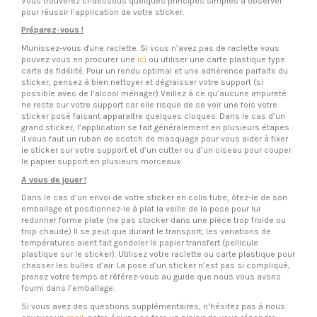
Vous trouverez ci-dessous quelques principes simples à observer
pour réussir l’application de votre sticker.
Préparez-vous !
Munissez-vous d'une raclette. Si vous n’avez pas de raclette vous
pouvez vous en procurer une
ici
ou utiliser une carte plastique type
carte de fidélité. Pour un rendu optimal et une adhérence parfaite du
sticker, pensez à bien nettoyer et dégraisser votre support (si
possible avec de l’alcool ménager) Veillez à ce qu’aucune impureté
ne reste sur votre support car elle risque de se voir une fois votre
sticker posé faisant apparaitre quelques cloques. Dans le cas d’un
grand sticker, l’application se fait généralement en plusieurs étapes :
il vous faut un ruban de scotch de masquage pour vous aider à fixer
le sticker sur votre support et d’un cutter ou d’un ciseau pour couper
le papier support en plusieurs morceaux.
A vous de jouer !
Dans le cas d’un envoi de votre sticker en colis tube, ôtez-le de son
emballage et positionnez-le à plat la veille de la pose pour lui
redonner forme plate (ne pas stocker dans une pièce trop froide ou
trop chaude) Il se peut que durant le transport, les variations de
températures aient fait gondoler le papier transfert (pellicule
plastique sur le sticker). Utilisez votre raclette ou carte plastique pour
chasser les bulles d’air. La pose d’un sticker n’est pas si compliqué,
prenez votre temps et référez-vous au guide que nous vous avons
fourni dans l’emballage.
Si vous avez des questions supplémentaires, n’hésitez pas à nous