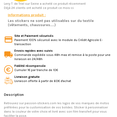
Leny T.
de Triel sur Seine a acheté ce produit récemment
Déjà 24 clients ont acheté ce produit ce mois-ci.
Informations produit :
Les stickers ne sont pas utilisables sur du textile
(vêtements, chaussures....)
Site et Paiement sécurisés
Paiement 100% sécurisé avec le module du Crédit Agricole E-
transaction
Envois rapides avec suivis
Commande expédiée sous 48h max et remise à la poste pour une
livraison en 24/48h
Fidélité récompensée
Cumuler 1€ par tranche de 10€
Livraison gratuite
Livraison offerte à partir de 60€ d'achat
Description
Retrouvez sur passion-stickers.com les logos de vos marques de motos
préférées pour la customisation de vos bolides. Sticker à personnaliser
dans la couleur de votre choix et livré avec son film transfert pour vous
faciliter la pose.