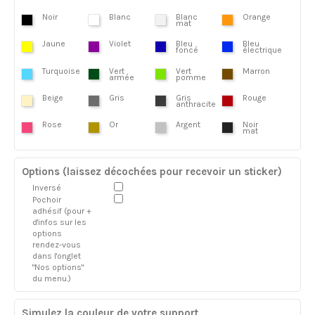
Noir
Blanc
Blanc
Orange
mat
Jaune
Violet
Bleu
Bleu
foncé
électrique
Turquoise
Vert
Vert
Marron
armée
pomme
Beige
Gris
Gris
Rouge
anthracite
Rose
Or
Argent
Noir
mat
Options (laissez décochées pour recevoir un sticker)
Inversé
Pochoir
adhésif (pour +
d'infos sur les
options
rendez-vous
dans l'onglet
"Nos options"
du menu.)
Simulez la couleur de votre support