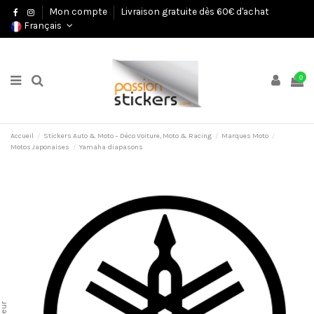
Mon compte
Livraison gratuite dès 60€ d'achat
Français
0
Accueil
Stickers Auto & Moto – Déco Voiture, Moto & Racing
Marques Moto
Motos Japonaises
Yamaha diapasons