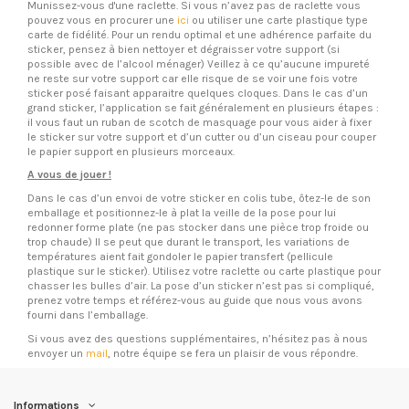
Munissez-vous d'une raclette. Si vous n’avez pas de raclette vous
pouvez vous en procurer une
ici
ou utiliser une carte plastique type
carte de fidélité. Pour un rendu optimal et une adhérence parfaite du
sticker, pensez à bien nettoyer et dégraisser votre support (si
possible avec de l’alcool ménager) Veillez à ce qu’aucune impureté
ne reste sur votre support car elle risque de se voir une fois votre
sticker posé faisant apparaitre quelques cloques. Dans le cas d’un
grand sticker, l’application se fait généralement en plusieurs étapes :
il vous faut un ruban de scotch de masquage pour vous aider à fixer
le sticker sur votre support et d’un cutter ou d’un ciseau pour couper
le papier support en plusieurs morceaux.
A vous de jouer !
Dans le cas d’un envoi de votre sticker en colis tube, ôtez-le de son
emballage et positionnez-le à plat la veille de la pose pour lui
redonner forme plate (ne pas stocker dans une pièce trop froide ou
trop chaude) Il se peut que durant le transport, les variations de
températures aient fait gondoler le papier transfert (pellicule
plastique sur le sticker). Utilisez votre raclette ou carte plastique pour
chasser les bulles d’air. La pose d’un sticker n’est pas si compliqué,
prenez votre temps et référez-vous au guide que nous vous avons
fourni dans l’emballage.
Si vous avez des questions supplémentaires, n’hésitez pas à nous
envoyer un
mail
, notre équipe se fera un plaisir de vous répondre.
Informations