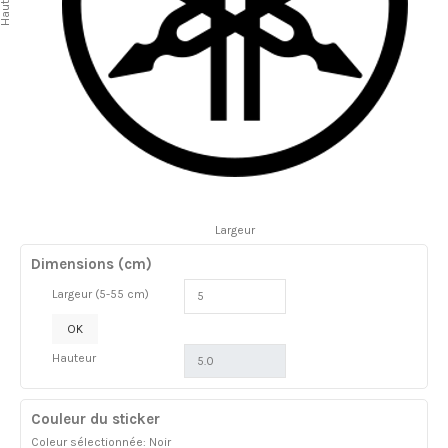
auteur
Largeur
Dimensions (cm)
Largeur (5-55 cm)
OK
Hauteur
Couleur du sticker
Coleur sélectionnée: Noir