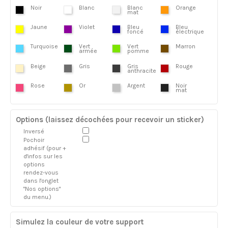
Noir
Blanc
Blanc
Orange
mat
Jaune
Violet
Bleu
Bleu
foncé
électrique
Turquoise
Vert
Vert
Marron
armée
pomme
Beige
Gris
Gris
Rouge
anthracite
Rose
Or
Argent
Noir
mat
Options (laissez décochées pour recevoir un sticker)
Inversé
Pochoir
adhésif (pour +
d'infos sur les
options
rendez-vous
dans l'onglet
"Nos options"
du menu.)
Simulez la couleur de votre support