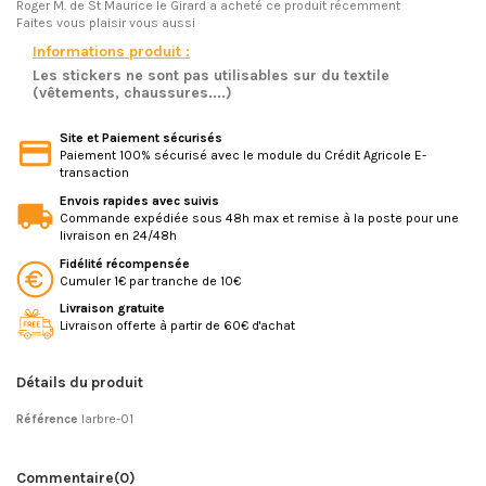
Roger M.
de St Maurice le Girard a acheté ce produit récemment
Faites vous plaisir vous aussi
Informations produit :
Les stickers ne sont pas utilisables sur du textile
(vêtements, chaussures....)
Site et Paiement sécurisés
Paiement 100% sécurisé avec le module du Crédit Agricole E-
transaction
Envois rapides avec suivis
Commande expédiée sous 48h max et remise à la poste pour une
livraison en 24/48h
Fidélité récompensée
Cumuler 1€ par tranche de 10€
Livraison gratuite
Livraison offerte à partir de 60€ d'achat
Détails du produit
Référence
larbre-01
Commentaire
(0)