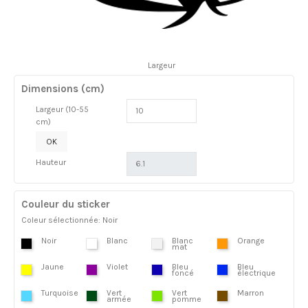
Largeur
Dimensions (cm)
Largeur (10-55
cm)
OK
Hauteur
Couleur du sticker
Coleur sélectionnée: Noir
Noir
Blanc
Blanc
Orange
mat
Jaune
Violet
Bleu
Bleu
foncé
électrique
Turquoise
Vert
Vert
Marron
armée
pomme