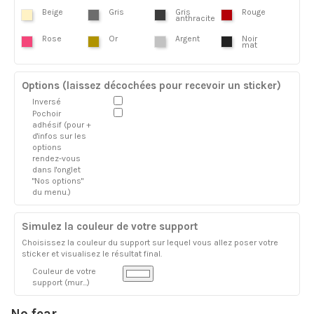
Beige
Gris
Gris
Rouge
anthracite
Rose
Or
Argent
Noir
mat
Options (laissez décochées pour recevoir un sticker)
Inversé
Pochoir
adhésif (pour +
d'infos sur les
options
rendez-vous
dans l'onglet
"Nos options"
du menu.)
Simulez la couleur de votre support
Choisissez la couleur du support sur lequel vous allez poser votre
sticker et visualisez le résultat final.
Couleur de votre
support (mur...)