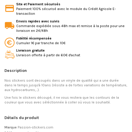
Site et Paiement sécurisés
Paiement 100% sécurisé avec le module du Crédit Agricole E-
transaction
Envois rapides avec suivis
Commande expédiée sous 48h max et remise à la poste pour une
livraison en 24/48h
Fidélité récompensée
Cumuler 1€ par tranche de 10€
Livraison gratuite
Livraison offerte à partir de 60€ d'achat
Description
Nos stickers sont decoupés dans un vinyle de qualité qui a une durée
dans le temps jusqu'à 10ans (résiste a de fortes variations de température,
aux hydrocarbures,...).
Une fois le stickers découpé, il ne vous restera que les contours de la
couleur que vous avec séléctionnée à coller où vous le souhaité.
Détails du produit
Marque
Passion-stickers.com