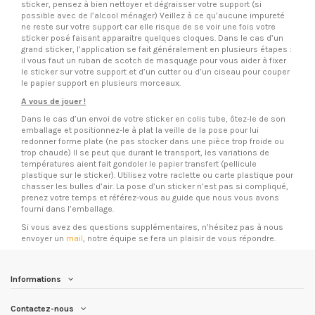
sticker, pensez à bien nettoyer et dégraisser votre support (si
possible avec de l’alcool ménager) Veillez à ce qu’aucune impureté
ne reste sur votre support car elle risque de se voir une fois votre
sticker posé faisant apparaitre quelques cloques. Dans le cas d’un
grand sticker, l’application se fait généralement en plusieurs étapes :
il vous faut un ruban de scotch de masquage pour vous aider à fixer
le sticker sur votre support et d’un cutter ou d’un ciseau pour couper
le papier support en plusieurs morceaux.
A vous de jouer !
Dans le cas d’un envoi de votre sticker en colis tube, ôtez-le de son
emballage et positionnez-le à plat la veille de la pose pour lui
redonner forme plate (ne pas stocker dans une pièce trop froide ou
trop chaude) Il se peut que durant le transport, les variations de
températures aient fait gondoler le papier transfert (pellicule
plastique sur le sticker). Utilisez votre raclette ou carte plastique pour
chasser les bulles d’air. La pose d’un sticker n’est pas si compliqué,
prenez votre temps et référez-vous au guide que nous vous avons
fourni dans l’emballage.
Si vous avez des questions supplémentaires, n’hésitez pas à nous
envoyer un
mail
, notre équipe se fera un plaisir de vous répondre.
Informations
Contactez-nous