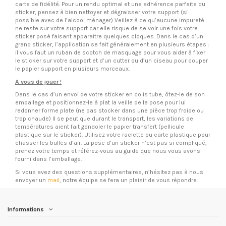
carte de fidélité. Pour un rendu optimal et une adhérence parfaite du
sticker, pensez à bien nettoyer et dégraisser votre support (si
possible avec de l’alcool ménager) Veillez à ce qu’aucune impureté
ne reste sur votre support car elle risque de se voir une fois votre
sticker posé faisant apparaitre quelques cloques. Dans le cas d’un
grand sticker, l’application se fait généralement en plusieurs étapes :
il vous faut un ruban de scotch de masquage pour vous aider à fixer
le sticker sur votre support et d’un cutter ou d’un ciseau pour couper
le papier support en plusieurs morceaux.
A vous de jouer !
Dans le cas d’un envoi de votre sticker en colis tube, ôtez-le de son
emballage et positionnez-le à plat la veille de la pose pour lui
redonner forme plate (ne pas stocker dans une pièce trop froide ou
trop chaude) Il se peut que durant le transport, les variations de
températures aient fait gondoler le papier transfert (pellicule
plastique sur le sticker). Utilisez votre raclette ou carte plastique pour
chasser les bulles d’air. La pose d’un sticker n’est pas si compliqué,
prenez votre temps et référez-vous au guide que nous vous avons
fourni dans l’emballage.
Si vous avez des questions supplémentaires, n’hésitez pas à nous
envoyer un
mail
, notre équipe se fera un plaisir de vous répondre.
Informations