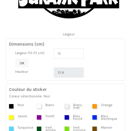
Largeur
Dimensions (cm)
Largeur (15-75 cm)
OK
Hauteur
Couleur du sticker
Coleur sélectionnée: Noir
Noir
Blanc
Blanc
Orange
mat
Jaune
Violet
Bleu
Bleu
foncé
électrique
Turquoise
Vert
Vert
Marron
armée
pomme