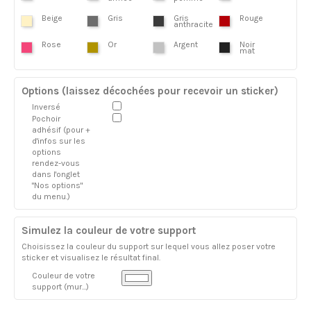
Beige
Gris
Gris
Rouge
anthracite
Rose
Or
Argent
Noir
mat
Options (laissez décochées pour recevoir un sticker)
Inversé
Pochoir
adhésif (pour +
d'infos sur les
options
rendez-vous
dans l'onglet
"Nos options"
du menu.)
Simulez la couleur de votre support
Choisissez la couleur du support sur lequel vous allez poser votre
sticker et visualisez le résultat final.
Couleur de votre
support (mur...)