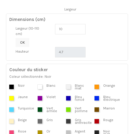
Largeur
Dimensions (cm)
Largeur (10-110
cm)
OK
Hauteur
Couleur du sticker
Coleur sélectionnée: Noir
Noir
Blanc
Blanc
Orange
mat
Jaune
Violet
Bleu
Bleu
foncé
électrique
Turquoise
Vert
Vert
Marron
armée
pomme
Beige
Gris
Gris
Rouge
anthracite
Rose
Or
Argent
Noir