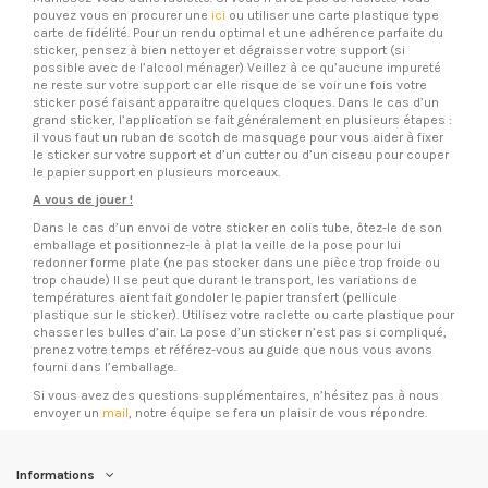
pouvez vous en procurer une
ici
ou utiliser une carte plastique type
carte de fidélité. Pour un rendu optimal et une adhérence parfaite du
sticker, pensez à bien nettoyer et dégraisser votre support (si
possible avec de l’alcool ménager) Veillez à ce qu’aucune impureté
ne reste sur votre support car elle risque de se voir une fois votre
sticker posé faisant apparaitre quelques cloques. Dans le cas d’un
grand sticker, l’application se fait généralement en plusieurs étapes :
il vous faut un ruban de scotch de masquage pour vous aider à fixer
le sticker sur votre support et d’un cutter ou d’un ciseau pour couper
le papier support en plusieurs morceaux.
A vous de jouer !
Dans le cas d’un envoi de votre sticker en colis tube, ôtez-le de son
emballage et positionnez-le à plat la veille de la pose pour lui
redonner forme plate (ne pas stocker dans une pièce trop froide ou
trop chaude) Il se peut que durant le transport, les variations de
températures aient fait gondoler le papier transfert (pellicule
plastique sur le sticker). Utilisez votre raclette ou carte plastique pour
chasser les bulles d’air. La pose d’un sticker n’est pas si compliqué,
prenez votre temps et référez-vous au guide que nous vous avons
fourni dans l’emballage.
Si vous avez des questions supplémentaires, n’hésitez pas à nous
envoyer un
mail
, notre équipe se fera un plaisir de vous répondre.
Informations