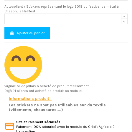
Autocollant / Stickers représentant le logo 2018 du festival de métal à
Clisson, le
Hellfest
Ajouter au panier
virginie M.
de jallais a acheté ce produit récemment
Déjà 21 clients ont acheté ce produit ce mois-ci.
Informations produit :
Les stickers ne sont pas utilisables sur du textile
(vêtements, chaussures....)
Site et Paiement sécurisés
Paiement 100% sécurisé avec le module du Crédit Agricole E-
transaction