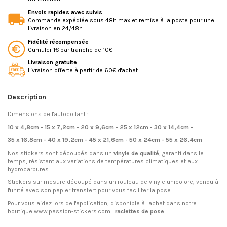
Envois rapides avec suivis
Commande expédiée sous 48h max et remise à la poste pour une
livraison en 24/48h
Fidélité récompensée
Cumuler 1€ par tranche de 10€
Livraison gratuite
Livraison offerte à partir de 60€ d'achat
Description
Dimensions de l'autocollant :
10 x 4,8cm - 15 x 7,2cm - 20 x 9,6cm - 25 x 12cm - 30 x 14,4cm -
35 x 16,8cm - 40 x 19,2cm - 45 x 21,6cm - 50 x 24cm - 55 x 26,4cm
Nos stickers sont découpés dans un
vinyle de qualité
, garanti dans le
temps, résistant aux variations de températures climatiques et aux
hydrocarbures.
Stickers sur mesure découpé dans un rouleau de vinyle unicolore, vendu à
l'unité avec son papier transfert pour vous faciliter la pose.
Pour vous aidez lors de l'application, disponible à l'achat dans notre
boutique www.passion-stickers.com :
raclettes de pose