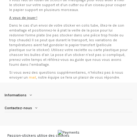
il vous faut un ruban de scotch de masquage pour vous aider à fixer
le sticker sur votre support et d’un cutter ou d’un ciseau pour couper
le papier support en plusieurs morceaux.
A vous de jouer !
Dans le cas d’un envoi de votre sticker en colis tube, ôtez-le de son
emballage et positionnez-le à plat la veille de la pose pour lui
redonner forme plate (ne pas stocker dans une pièce trop froide ou
trop chaude) Il se peut que durant le transport, les variations de
températures aient fait gondoler le papier transfert (pellicule
plastique sur le sticker). Utilisez votre raclette ou carte plastique pour
chasser les bulles d’air. La pose d’un sticker n’est pas si compliqué,
prenez votre temps et référez-vous au guide que nous vous avons
fourni dans l’emballage.
Si vous avez des questions supplémentaires, n’hésitez pas à nous
envoyer un
mail
, notre équipe se fera un plaisir de vous répondre.
Informations
Contactez-nous
Passion-stickers utilise des cookies