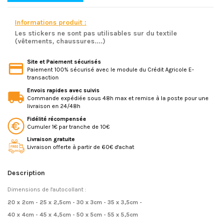
Informations produit :
Les stickers ne sont pas utilisables sur du textile
(vêtements, chaussures....)
Site et Paiement sécurisés
Paiement 100% sécurisé avec le module du Crédit Agricole E-
transaction
Envois rapides avec suivis
Commande expédiée sous 48h max et remise à la poste pour une
livraison en 24/48h
Fidélité récompensée
Cumuler 1€ par tranche de 10€
Livraison gratuite
Livraison offerte à partir de 60€ d'achat
Description
Dimensions de l'autocollant :
20 x 2cm - 25 x 2,5cm - 30 x 3cm - 35 x 3,5cm -
40 x 4cm - 45 x 4,5cm - 50 x 5cm - 55 x 5,5cm