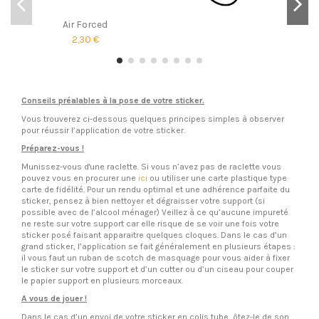
Air Forced
2,30 €
Conseils préalables à la pose de votre sticker.
Vous trouverez ci-dessous quelques principes simples à observer
pour réussir l’application de votre sticker.
Préparez-vous !
Munissez-vous d'une raclette. Si vous n’avez pas de raclette vous
pouvez vous en procurer une
ici
ou utiliser une carte plastique type
carte de fidélité. Pour un rendu optimal et une adhérence parfaite du
sticker, pensez à bien nettoyer et dégraisser votre support (si
possible avec de l’alcool ménager) Veillez à ce qu’aucune impureté
ne reste sur votre support car elle risque de se voir une fois votre
sticker posé faisant apparaitre quelques cloques. Dans le cas d’un
grand sticker, l’application se fait généralement en plusieurs étapes :
il vous faut un ruban de scotch de masquage pour vous aider à fixer
le sticker sur votre support et d’un cutter ou d’un ciseau pour couper
le papier support en plusieurs morceaux.
A vous de jouer !
Dans le cas d’un envoi de votre sticker en colis tube, ôtez-le de son