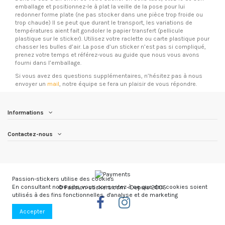
emballage et positionnez-le à plat la veille de la pose pour lui
redonner forme plate (ne pas stocker dans une pièce trop froide ou
trop chaude) Il se peut que durant le transport, les variations de
températures aient fait gondoler le papier transfert (pellicule
plastique sur le sticker). Utilisez votre raclette ou carte plastique pour
chasser les bulles d’air. La pose d’un sticker n’est pas si compliqué,
prenez votre temps et référez-vous au guide que nous vous avons
fourni dans l’emballage.
Si vous avez des questions supplémentaires, n’hésitez pas à nous
envoyer un
mail
, notre équipe se fera un plaisir de vous répondre.
Informations
Contactez-nous
Passion-stickers utilise des cookies
En consultant notre site, vous consentez à ce que des cookies soient
© Passion-stickers.com - Depuis 2005
utilisés à des fins fonctionnelles, d'analyse et de marketing
Accepter