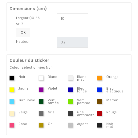
Dimensions (cm)
Largeur (10-55
cm)
OK
Hauteur
Couleur du sticker
Coleur sélectionnée: Noir
Noir
Blanc
Blanc
Orange
mat
Jaune
Violet
Bleu
Bleu
foncé
électrique
Turquoise
Vert
Vert
Marron
armée
pomme
Beige
Gris
Gris
Rouge
anthracite
Rose
Or
Argent
Noir
mat