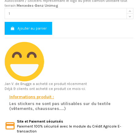
Autocollant / Stickers représentant le logo du petit camion utilitaire tout
terrain
Mercedes-Benz Unimog
Ajouter au panier
Jan V.
de Brugge a acheté ce produit récemment
Déjà 9 clients ont acheté ce produit ce mois-ci.
Informations produit :
Les stickers ne sont pas utilisables sur du textile
(vêtements, chaussures....)
Site et Paiement sécurisés
Paiement 100% sécurisé avec le module du Crédit Agricole E-
transaction