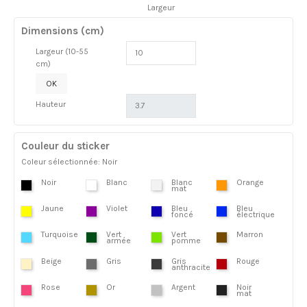
Largeur
Dimensions (cm)
Largeur (10-55
cm)
OK
Hauteur
Couleur du sticker
Coleur sélectionnée: Noir
Noir
Blanc
Blanc
Orange
mat
Jaune
Violet
Bleu
Bleu
foncé
électrique
Turquoise
Vert
Vert
Marron
armée
pomme
Beige
Gris
Gris
Rouge
anthracite
Rose
Or
Argent
Noir
mat